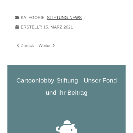
KATEGORIE:
STIFTUNG-NEWS
ERSTELLT: 15. MÄRZ 2021
Vorheriger Beitrag: Zwischenlösung für Depot gefunden
Nächster Beitrag: Petitionsausschuss des Bundes
Zurück
Weiter
Cartoonlobby-Stiftung - Unser Fond
und Ihr Beitrag